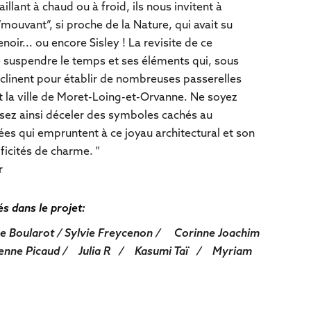
aillant à chaud ou à froid, ils nous invitent à
mouvant”, si proche de la Nature, qui avait su
oir... ou encore Sisley ! La revisite de ce
uspendre le temps et ses éléments qui, sous
éclinent pour établir de nombreuses passerelles
t la ville de Moret-Loing-et-Orvanne. Ne soyez
sez ainsi déceler des symboles cachés au
s qui empruntent à ce joyau architectural et son
ficités de charme. "
r
s dans le projet:
rge Boularot / Sylvie Freycenon / Corinne Joachim
enne Picaud / Julia R / Kasumi Taï / Myriam