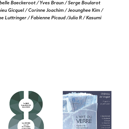
belle Baeckeroot / Yves Braun / Serge Boularot
hieu Gicquel / Corinne Joachim / Jeounghee Kim /
e Luttringer / Fabienne Picaud /Julia R / Kasumi
CHAMALIÈRES 2019
VOGÜÉ 2021