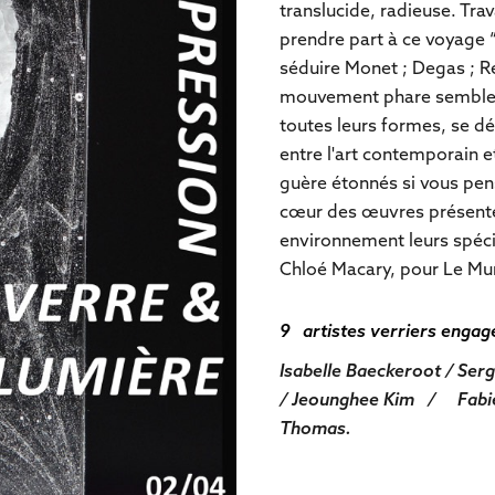
translucide, radieuse. Trav
prendre part à ce voyage “
séduire Monet ; Degas ; Ren
mouvement phare semble s
toutes leurs formes, se d
entre l'art contemporain e
guère étonnés si vous pen
cœur des œuvres présentée
environnement leurs spéci
Chloé Macary, pour Le Mu
9 artistes verriers engagé
Isabelle Baeckeroot / Se
/ Jeounghee Kim / Fabi
Thomas.