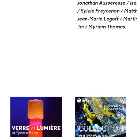
Jonathan Ausseresse / Isa
/ Sylvie Freycenon / Matt
Jean-Marie Legoff / Martin
Taï / Myriam Thomas.
COLLECTION AUTOMNE 
VIROFLAY 2018
ET VERRE