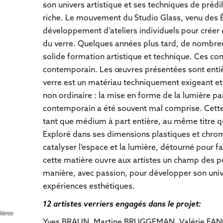
son univers artistique et ses techniques de prédi
riche. Le mouvement du Studio Glass, venu des É
développement d’ateliers individuels pour créer d
du verre. Quelques années plus tard, de nombreux
solide formation artistique et technique. Ces co
contemporain. Les œuvres présentées sont entiè
verre est un matériau techniquement exigeant et 
non ordinaire : la mise en forme de la lumière par
contemporain a été souvent mal comprise. Cette 
tant que médium à part entière, au même titre q
Exploré dans ses dimensions plastiques et chroma
catalyser l’espace et la lumière, détourné pour fai
cette matière ouvre aux artistes un champ des po
manière, avec passion, pour développer son univ
expériences esthétiques.
12 artistes verriers engagés dans le projet:
Yves BRAUN, Martine BRUGGEMAN, Valérie FANC